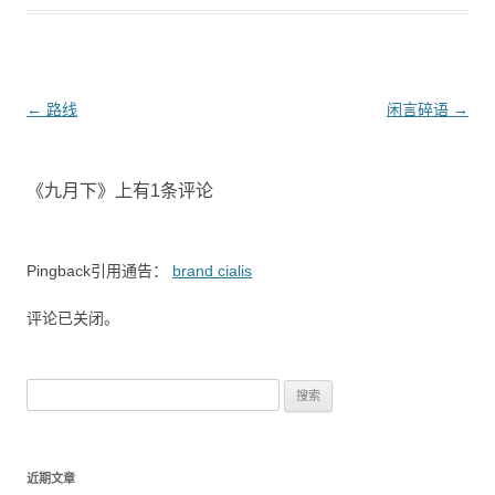
文章导航
←
路线
闲言碎语
→
《
九月下
》上有1条评论
Pingback引用通告：
brand cialis
评论已关闭。
搜索：
近期文章