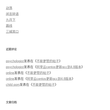
动荡
闲言碎语
九月下
路线
三缄其口
近期评论
psychologist
发表在《
不能更赞的帖子
》
psychologist
发表在《
阿里云centos更新gcc到4.8版本
》
online
发表在《
不能更赞的帖子
》
online
发表在《
阿里云centos更新gcc到4.8版本
》
child porn
发表在《
不能更赞的帖子
》
文章归档