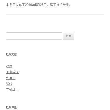
本条目发布于
2016年5月26日
。属于
技术
分类。
搜索：
近期文章
动荡
闲言碎语
九月下
路线
三缄其口
近期评论