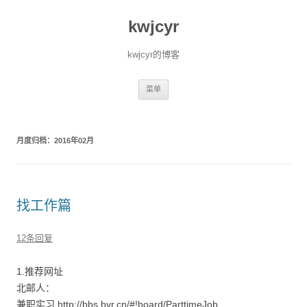
kwjcyr
kwjcyr的博客
跳至内容
菜单
月度归档：
2016年02月
找工作篇
12条回复
1.推荐网址
北邮人：
兼职实习 http://bbs.byr.cn/#!board/ParttimeJob