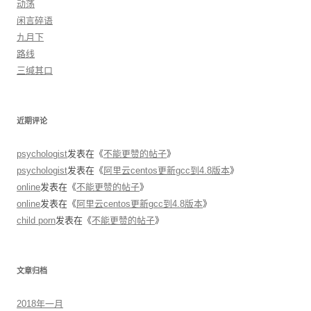
动荡
闲言碎语
九月下
路线
三缄其口
近期评论
psychologist
发表在《
不能更赞的帖子
》
psychologist
发表在《
阿里云centos更新gcc到4.8版本
》
online
发表在《
不能更赞的帖子
》
online
发表在《
阿里云centos更新gcc到4.8版本
》
child porn
发表在《
不能更赞的帖子
》
文章归档
2018年一月