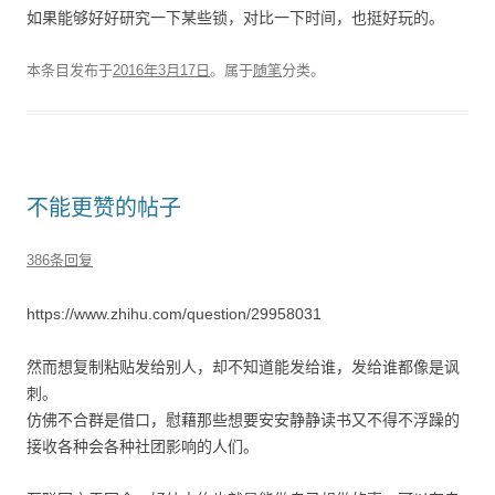
如果能够好好研究一下某些锁，对比一下时间，也挺好玩的。
本条目发布于
2016年3月17日
。属于
随笔
分类。
不能更赞的帖子
386条回复
https://www.zhihu.com/question/29958031
然而想复制粘贴发给别人，却不知道能发给谁，发给谁都像是讽
刺。
仿佛不合群是借口，慰藉那些想要安安静静读书又不得不浮躁的
接收各种会各种社团影响的人们。