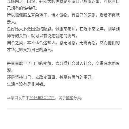
互联网之于国企，好处大约也就是能做自己想做的事，可以有自
己想有的性格吧。
所以很佩服左耳朵耗子，恃才傲物。有自己的原则，看着不爽就
走人。
总好比大多数国企的隐忍。佩服某老师，在近不惑之年，刚拿到
博导的头衔，就可以有说走就走的勇气。
国企之风，本不适合这些人。忍无可忍，无需再忍，然而他们的
才华足够支持自己的勇气。
是事事磨平了自己的棱角，去习惯社会融入社会，变得麻木而冷
漠。
还是坚持自己，去改变事事，甚至有勇气的离开。
生活本没有是非对错。
本条目发布于
2016年3月17日
。属于
随笔
分类。