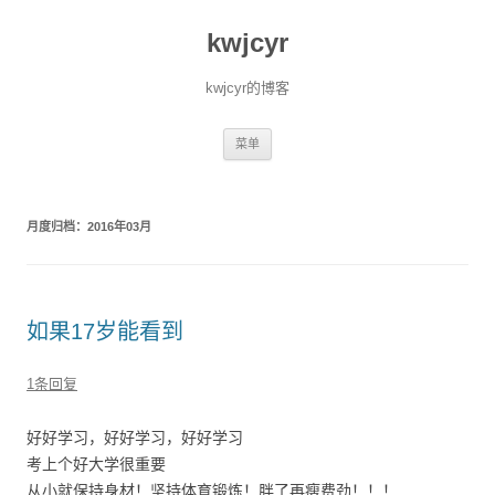
kwjcyr
kwjcyr的博客
跳至内容
菜单
月度归档：
2016年03月
如果17岁能看到
1条回复
好好学习，好好学习，好好学习
考上个好大学很重要
从小就保持身材！坚持体育锻炼！胖了再瘦费劲！！！