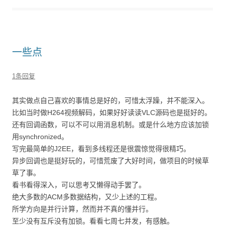
一些点
1条回复
其实做点自己喜欢的事情总是好的，可惜太浮躁，并不能深入。
比如当时做H264视频解码，如果好好读读VLC源码也是挺好的。
还有回调函数，可以不可以用消息机制。或是什么地方应该加锁
用synchronized。
写完最简单的J2EE，看到多线程还是很震惊觉得很精巧。
异步回调也是挺好玩的，可惜荒废了大好时间，做项目的时候草
草了事。
看书看得深入，可以思考又懒得动手罢了。
绝大多数的ACM多数据结构，又少上述的工程。
所学方向是并行计算，然而并不真的懂并行。
至少没有互斥没有加锁。看看七周七并发，有感触。