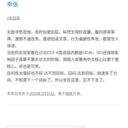
乖张
2条回复
无故寻愁觅恨，有时似傻如狂。纵然生得好皮囊，腹内原来草
莽。潦倒不通世务，愚顽怕读文章。行为偏僻性乖张，那管世人
诽谤。
当别的实验室都在讨论CCF A类说组内都是IJCAI，SCI还得按影
响因子排算不算水论文的时候，周围人却要用中文核心比那个更
核心，却也是可笑。
目的性太强好也不好:达不到目标，囚闷;达到目标，就迷失了方
向，不知道下一个目标了。所以坐在这里，忍不下去了。
本条目发布于
2016年3月15日
。属于
随笔
分类。