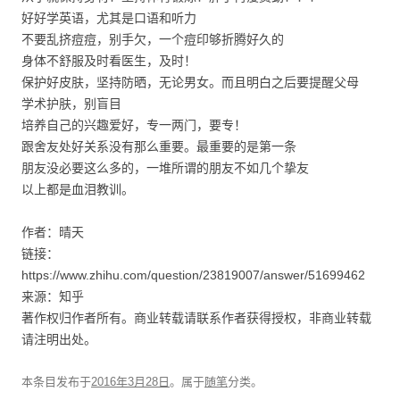
好好学英语，尤其是口语和听力
不要乱挤痘痘，别手欠，一个痘印够折腾好久的
身体不舒服及时看医生，及时！
保护好皮肤，坚持防晒，无论男女。而且明白之后要提醒父母
学术护肤，别盲目
培养自己的兴趣爱好，专一两门，要专！
跟舍友处好关系没有那么重要。最重要的是第一条
朋友没必要这么多的，一堆所谓的朋友不如几个挚友
以上都是血泪教训。
作者：晴天
链接：
https://www.zhihu.com/question/23819007/answer/51699462
来源：知乎
著作权归作者所有。商业转载请联系作者获得授权，非商业转载
请注明出处。
本条目发布于
2016年3月28日
。属于
随笔
分类。